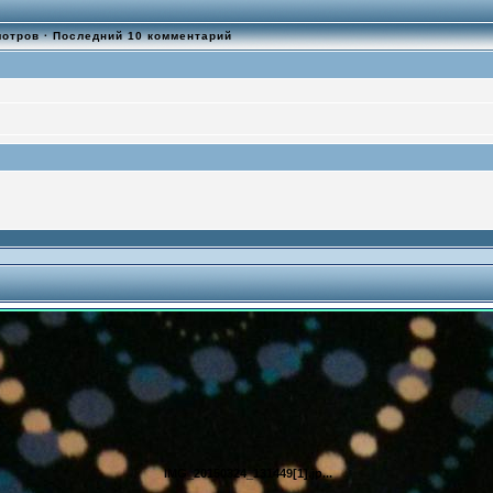
мотров
·
Последний 10 комментарий
IMG_20150324_131449[1].jp...