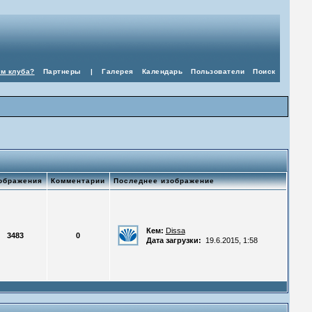
ом клуба?
Партнеры
|
Галерея
Календарь
Пользователи
Поиск
ображения
Комментарии
Последнее изображение
Кем:
Dissa
3483
0
Дата загрузки:
19.6.2015, 1:58