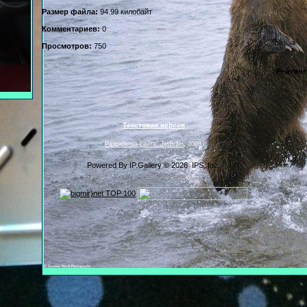
Размер файла:
94.99 килобайт
Комментариев:
0
Просмотров:
750
Рейтинг
Текстовая версия
Разработка сайта: JetBrain
, 2008
Powered By
IP.Gallery
© 2026 IPS, Inc.