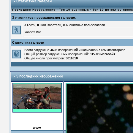
Статистика галереи
Последнее Изображение
·
Топ 10 оценнных
·
Топ 10 по кол-ву прос
3 участников просматривают галерею.
3
Гости,
0
Пользователи,
0
Анонимные пользователи
Yandex Bot
Статистика галереи
Всего загружено
3698
изображений и написано
97
коммментариев.
Общий размер загруженных изображений:
815.08 мегабайт
Общее число просмотров:
3011610
5 последних изображений
www