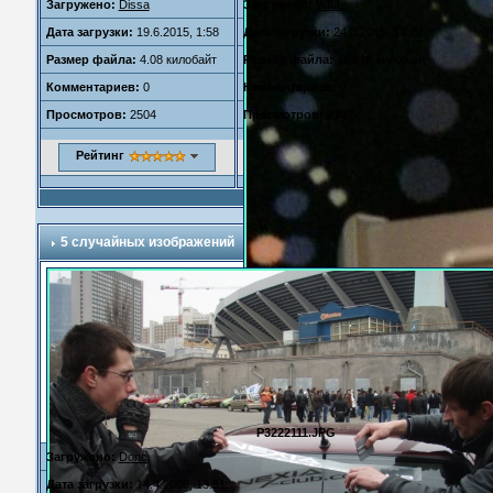
Загружено:
Dissa
Загружено:
WILL
Дата загрузки:
19.6.2015, 1:58
Дата загрузки:
24.3.2015, 13:22
Размер файла:
4.08 килобайт
Размер файла:
103.16 килобайт
Комментариев:
0
Комментариев:
0
Просмотров:
2504
Просмотров:
2102
Рейтинг
5 случайных изображений
P3222111.JPG
Загружено:
Donc
Дата загрузки:
14.4.2008, 13:51