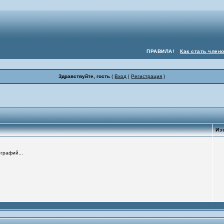
ПРАВИЛА!
Как стать член
Здравствуйте, гость
(
Вход
|
Регистрация
)
Из
графий...