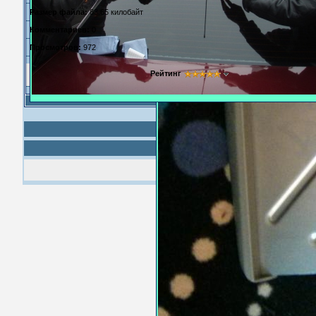
Размер файла:
83.65 килобайт
Комментариев:
0
Просмотров:
972
Рейтинг