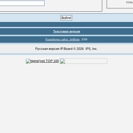
толь
Текстовая версия
Разработка сайта: JetBrain
, 2008
Русская версия
IP.Board
© 2026
IPS, Inc
.