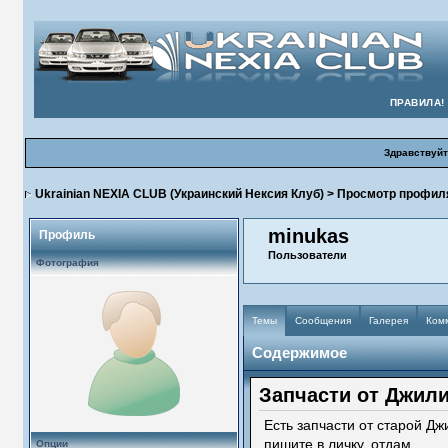
ПРАВИЛА!
Здравствуйт
Ukrainian NEXIA CLUB (Украинский Нексия Клуб)
> Просмотр профил
minukas
Профиль
Пользователи
Фотография
Темы
Сообщения
Галерея
Ком
Содержимое
Запчасти от Джил
Есть запчасти от старой Дж
пишите в личку, отдам
Опции