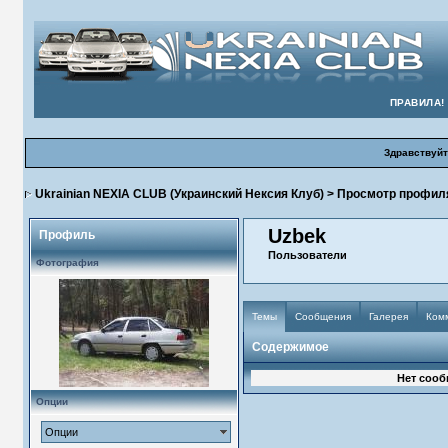
ПРАВИЛА!
Здравствуйт
Ukrainian NEXIA CLUB (Украинский Нексия Клуб)
> Просмотр профил
Uzbek
Профиль
Пользователи
Фотография
Темы
Сообщения
Галерея
Ком
Содержимое
Нет сооб
Опции
Опции