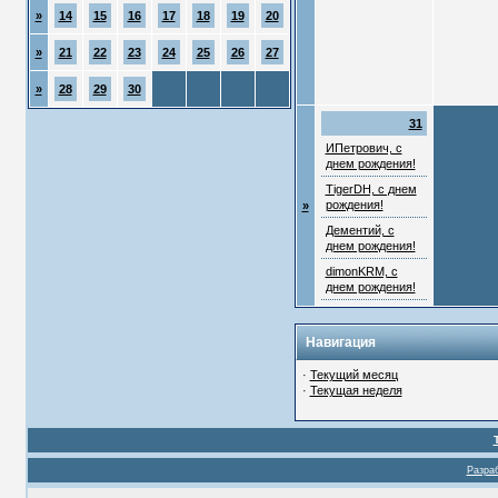
»
14
15
16
17
18
19
20
»
21
22
23
24
25
26
27
»
28
29
30
31
ИПетрович, с
днем рождения!
TigerDH, с днем
рождения!
»
Дементий, с
днем рождения!
dimonKRM, с
днем рождения!
Навигация
·
Текущий месяц
·
Текущая неделя
Разраб