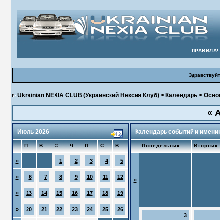
ПРАВИЛА!
Здравствуйт
Ukrainian NEXIA CLUB (Украинский Нексия Клуб)
>
Календарь
>
Осно
«
А
Июль 2026
Календарь событий и имени
П
В
С
Ч
П
С
В
Понедельник
Вторник
»
1
2
3
4
5
»
6
7
8
9
10
11
12
»
»
13
14
15
16
17
18
19
»
20
21
22
23
24
25
26
3