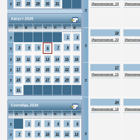
»
27
28
29
30
31
Именинников: 19
Именинни
»
Август 2026
П
В
С
Ч
П
С
В
10
»
1
2
Именинников: 20
Именинни
»
3
4
5
7
8
9
»
6
»
10
11
12
13
14
15
16
17
»
17
18
19
20
21
22
23
Именинников: 15
Именинни
»
24
25
26
27
28
29
30
»
»
31
24
Сентябрь 2026
Именинников: 16
Именинни
П
В
С
Ч
П
С
В
»
1
2
3
4
5
6
»
»
7
8
9
10
11
12
13