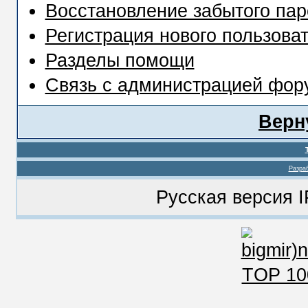
Восстановление забытого пар
Регистрация нового пользова
Разделы помощи
Связь с администрацией фор
Верн
Разраб
Русская версия
I