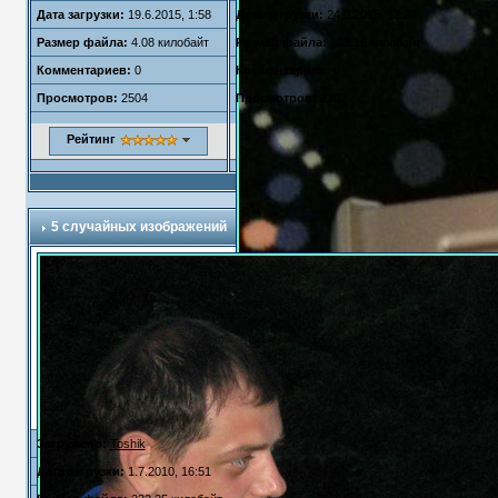
Дата загрузки:
19.6.2015, 1:58
Дата загрузки:
24.3.2015, 13:22
Размер файла:
4.08 килобайт
Размер файла:
103.16 килобайт
Комментариев:
0
Комментариев:
0
Просмотров:
2504
Просмотров:
2102
Рейтинг
5 случайных изображений
Загружено:
Toshik
Дата загрузки:
1.7.2010, 16:51