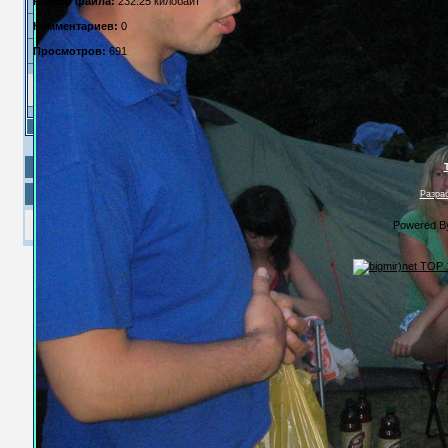
Размер файла:
232.25 килобайт
Комментариев:
0
Просмотров:
691
Разраб
Powered 