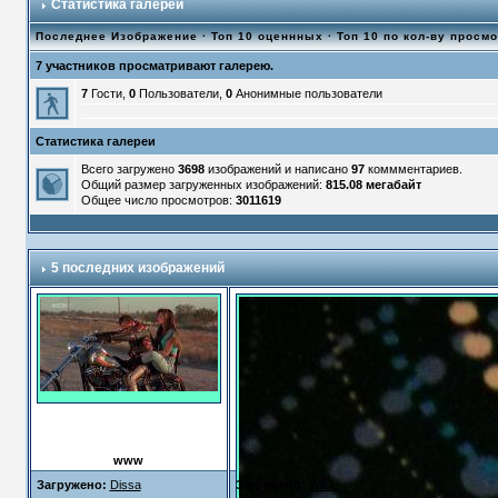
Статистика галереи
Последнее Изображение
·
Топ 10 оценнных
·
Топ 10 по кол-ву просм
7 участников просматривают галерею.
7
Гости,
0
Пользователи,
0
Анонимные пользователи
Статистика галереи
Всего загружено
3698
изображений и написано
97
коммментариев.
Общий размер загруженных изображений:
815.08 мегабайт
Общее число просмотров:
3011619
5 последних изображений
www
Загружено:
Dissa
Загружено:
WILL