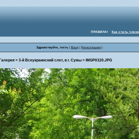
ПРАВИЛА!
Как стать член
Здравствуйте, гость
(
Вход
|
Регистрация
)
Галерея
>
3-й Всеукраинский слет, в г. Сумы
> IMGP0320.JPG