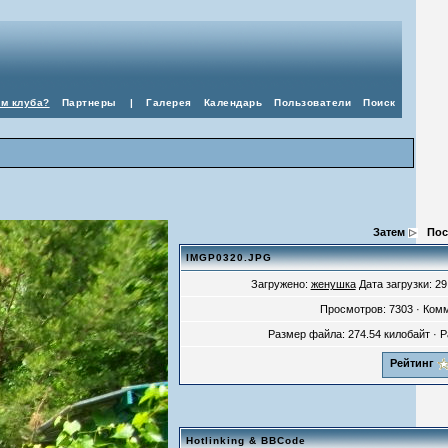
ом клуба?
Партнеры
|
Галерея
Календарь
Пользователи
Поиск
Затем
Пос
IMGP0320.JPG
Загружено:
женушка
Дата загрузки: 29.
Просмотров: 7303 · Ком
Размер файла: 274.54 килобайт · 
Рейтинг
Hotlinking & BBCode